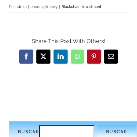
Por
admin
|
enero 17th, 2019
|
Blockchain
,
Investment
Share This Post With Others!
Facebook
X
LinkedIn
WhatsApp
Pinterest
Correo
electrónic
BUSCAR
BUSCAR