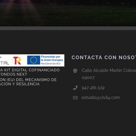
CONTACTA CON NOSO
 KIT DIGITAL COFINANCIADO
Calle Alcalde Martín Cobos,
FONDOS NEXT
09007
ON (EU) DEL MECANISMO DE
CIÓN Y RESILENCIA
947 481 519
estudio@civil4.com