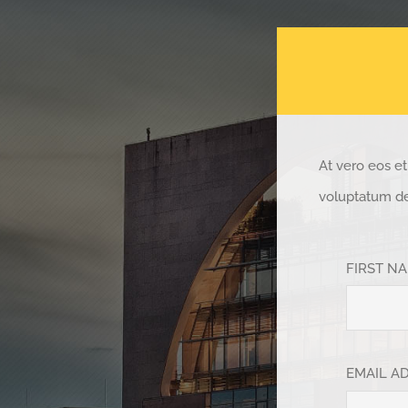
At vero eos e
voluptatum del
FIRST N
EMAIL A