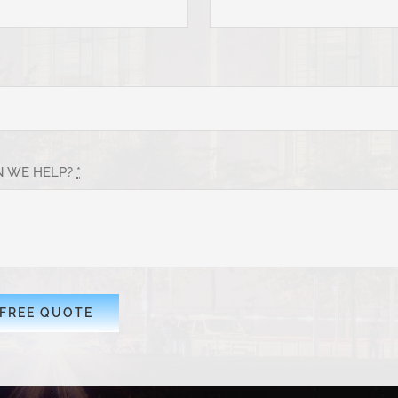
 WE HELP?
*
 FREE QUOTE