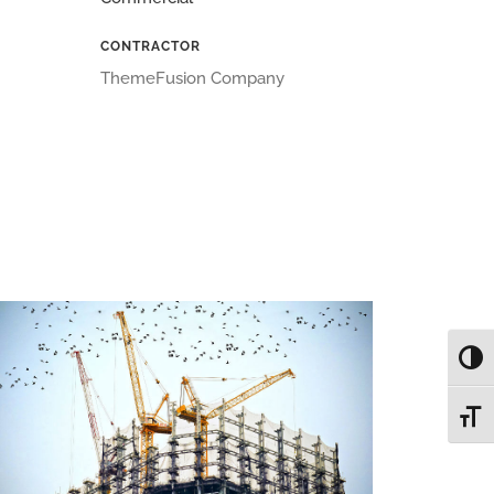
CONTRACTOR
ThemeFusion Company
Alter
Alter