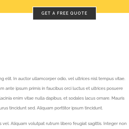
GET A FREE QUOTE
 elit. In auctor ullamcorper odio, vel ultrices nisl tempus vitae.
ulum ante ipsum primis in faucibus orci luctus et ultrices posuere
 lacinia enim vitae nulla dapibus, et sodales lacus ornare. Mauris
rus tincidunt sed. Aliquam porttitor ipsum tincidunt.
vel. Aliquam volutpat rutrum libero feugiat sagittis. Integer non