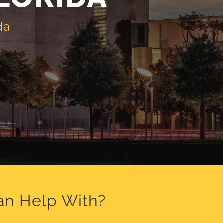
da
an Help With?