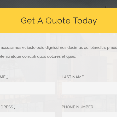
Get A Quote Today
t accusamus et iusto odio dignissimos ducimus qui blanditiis pra
eniti atque corrupti quos dolores et quas.
AME
*
LAST NAME
DDRESS
*
PHONE NUMBER