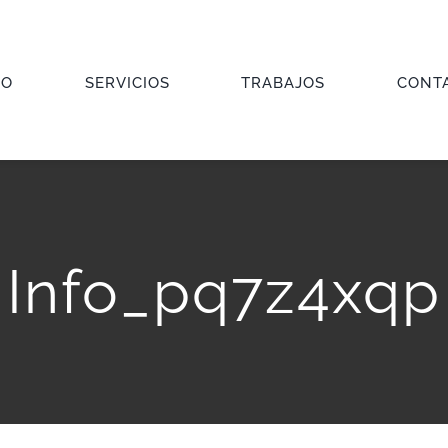
IO
SERVICIOS
TRABAJOS
CONT
Info_pq7z4xqp