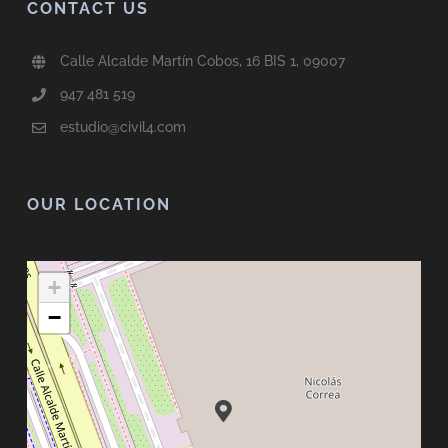
CONTACT US
Calle Alcalde Martín Cobos, 16 BIS 1, 09007
947 481 519
estudio@civil4.com
OUR LOCATION
+
−